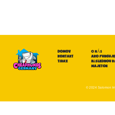
DOMOV
O NÁS
KONTAKT
Ako funguje
TIRAZ
následnou k
majetok
© 2024 Salomon I