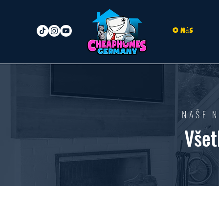
O nás
NAŠE 
Všet