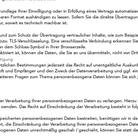
undlage Ihrer Einwilligung oder in Erfüllung eines Vertrags automatisie
baren Format aushändigen zu lassen. Sofern Sie die direkte Übertragu
ur, soweit es technisch machbar ist.
und zum Schutz der Übertragung vertraulicher Inhalte, wie zum Beispie
bzw. TLS-Verschlüsselung. Eine verschlüsselte Verbindung erkennen Sie
 an dem Schloss-Symbol in Ihrer Browserzeile.
tiviert ist, können die Daten, die Sie an uns übermitteln, nicht von Dr
htigung
zlichen Bestimmungen jederzeit das Recht auf unentgeltliche Auskunf
t und Empfänger und den Zweck der Datenverarbeitung und ggf. ein 
weiteren Fragen zum Thema personenbezogene Daten können Sie sich j
g
er Verarbeitung Ihrer personenbezogenen Daten zu verlangen. Hierzu k
nden. Das Recht auf Einschränkung der Verarbeitung besteht in fol
espeicherten personenbezogenen Daten bestreiten, benötigen wir in der
ht, die Einschränkung der Verarbeitung Ihrer personenbezogenen Date
ogenen Daten unrechtmäßig geschah / geschieht, können Sie statt de