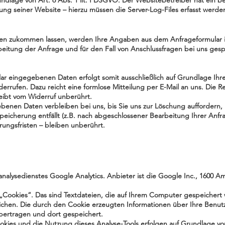
undlage von Art. 6 Abs. 1 lit. f DSGVO. Der Websitebetreiber hat ein b
ung seiner Website – hierzu müssen die Server-Log-Files erfasst werde
en zukommen lassen, werden Ihre Angaben aus dem Anfrageformular in
tung der Anfrage und für den Fall von Anschlussfragen bei uns gespe
ar eingegebenen Daten erfolgt somit ausschließlich auf Grundlage Ihrer 
iderrufen. Dazu reicht eine formlose Mitteilung per E-Mail an uns. Die 
eibt vom Widerruf unberührt.
benen Daten verbleiben bei uns, bis Sie uns zur Löschung auffordern, 
peicherung entfällt (z.B. nach abgeschlossener Bearbeitung Ihrer Anfr
ngsfristen – bleiben unberührt.
alysedienstes Google Analytics. Anbieter ist die Google Inc., 1600 A
„Cookies“. Das sind Textdateien, die auf Ihrem Computer gespeichert
chen. Die durch den Cookie erzeugten Informationen über Ihre Benut
bertragen und dort gespeichert.
kies und die Nutzung dieses Analyse-Tools erfolgen auf Grundlage von 