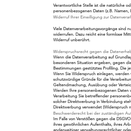
Verantwortliche Stelle ist die natürliche
personenbezogenen Daten (z.B. Namen, E-
Widerruf Ihrer Einwilligung zur Datenvera
Viele Datenverarbeitungsvorgänge sind nur 
widerrufen. Dazu reicht eine formlose Mit
Widerruf unberührt.
Widerspruchsrecht gegen die Datenerheb
Wenn die Datenverarbeitung auf Grundlage 
besonderen Situation ergeben, gegen die 
Bestimmungen gestütztes Profiling. Die j
Wenn Sie Widerspruch einlegen, werden w
schutzwürdige Gründe für die Verarbeitun
Geltendmachung, Ausübung oder Verteidi
Werden Ihre personenbezogenen Daten ver
Verarbeitung Sie betreffender personenbe
solcher Direktwerbung in Verbindung st
Direktwerbung verwendet (Widerspruch n
Beschwerderecht bei der zuständigen Au
Im Falle von Verstößen gegen die DSGVO 
ihres gewöhnlichen Aufenthalts, ihres A
anderweitiger verwaltungsrechtlicher oder