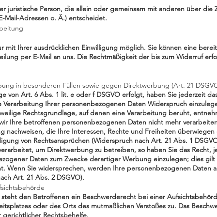
 oder juristische Person, die allein oder gemeinsam mit anderen über di
Mail-Adressen o. Ä.) entscheidet.
rbeitung
mit Ihrer ausdrücklichen Einwilligung möglich. Sie können eine bereits 
teilung per E-Mail an uns. Die Rechtmäßigkeit der bis zum Widerruf er
ung in besonderen Fällen sowie gegen Direktwerbung (Art. 21 DSGV
von Art. 6 Abs. 1 lit. e oder f DSGVO erfolgt, haben Sie jederzeit das
Verarbeitung Ihrer personenbezogenen Daten Widerspruch einzulegen; 
eweilige Rechtsgrundlage, auf denen eine Verarbeitung beruht, entneh
ir Ihre betroffenen personenbezogenen Daten nicht mehr verarbeiten
g nachweisen, die Ihre Interessen, Rechte und Freiheiten überwiegen 
gung von Rechtsansprüchen (Widerspruch nach Art. 21 Abs. 1 DSGVO
arbeitet, um Direktwerbung zu betreiben, so haben Sie das Recht, j
zogener Daten zum Zwecke derartiger Werbung einzulegen; dies gilt auc
eht. Wenn Sie widersprechen, werden Ihre personenbezogenen Daten 
ach Art. 21 Abs. 2 DSGVO).
fsichtsbehörde
steht den Betroffenen ein Beschwerderecht bei einer Aufsichtsbehörd
rbeitsplatzes oder des Orts des mutmaßlichen Verstoßes zu. Das Besch
 gerichtlicher Rechtsbehelfe.