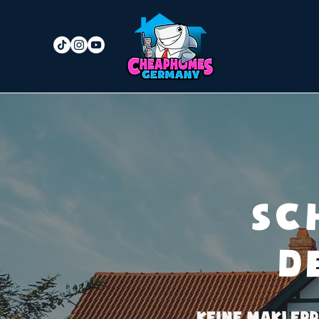
Sc
d
keine maklerp