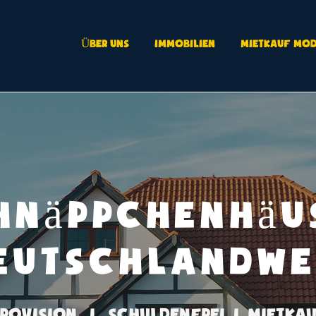
Über uns
Immobilien
Mietkauf Mod
hnäppchenhäu
eutschlandwe
rovision I schuldenfrei I Mietkauf