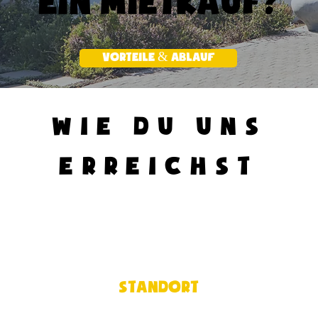
ein Mietkauf?
vorteile & ablauf
Wie du uns
erreichst
standort