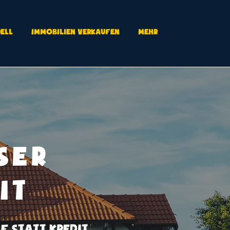
ell
Immobilien Verkaufen
Mehr
ser
it
 statt Kredit