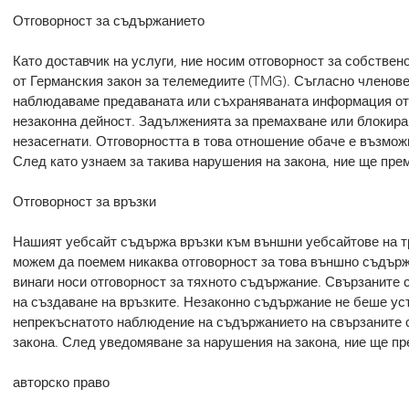
Отговорност за съдържанието
Като доставчик на услуги, ние носим отговорност за собствен
от Германския закон за телемедиите (TMG). Съгласно членове
наблюдаваме предаваната или съхраняваната информация от т
незаконна дейност. Задълженията за премахване или блокира
незасегнати. Отговорността в това отношение обаче е възможн
След като узнаем за такива нарушения на закона, ние ще пр
Отговорност за връзки
Нашият уебсайт съдържа връзки към външни уебсайтове на тр
можем да поемем никаква отговорност за това външно съдърж
винаги носи отговорност за тяхното съдържание. Свързаните
на създаване на връзките. Незаконно съдържание не беше уст
непрекъснатото наблюдение на съдържанието на свързаните с
закона. След уведомяване за нарушения на закона, ние ще пр
авторско право