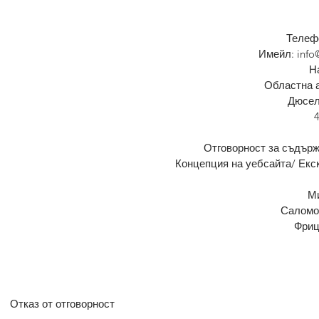
Телеф
Имейл:
inf
Н
Областна 
Дюсел
Отговорност за съдържа
Концепция на уебсайта/ Екс
М
Саломо
Фриц
Отказ от отговорност