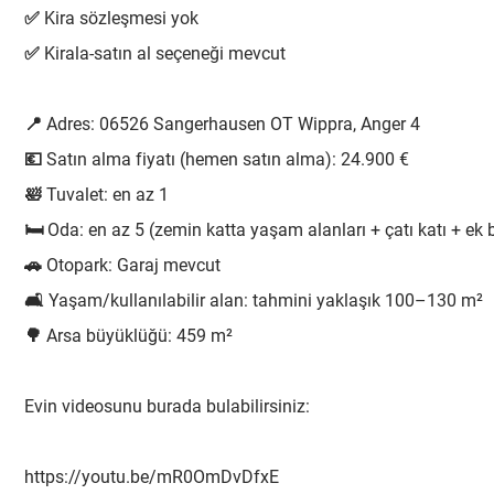
✅ Kira sözleşmesi yok
✅ Kirala-satın al seçeneği mevcut
📍 Adres: 06526 Sangerhausen OT Wippra, Anger 4
💶 Satın alma fiyatı (hemen satın alma): 24.900 €
🛀 Tuvalet: en az 1
🛏 Oda: en az 5 (zemin katta yaşam alanları + çatı katı + ek
🚗 Otopark: Garaj mevcut
🛋️ Yaşam/kullanılabilir alan: tahmini yaklaşık 100–130 m²
🌳 Arsa büyüklüğü: 459 m²
Evin videosunu burada bulabilirsiniz:
https://youtu.be/mR0OmDvDfxE