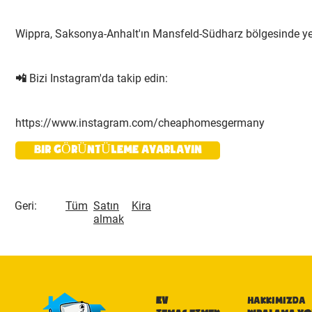
Wippra, Saksonya-Anhalt'ın Mansfeld-Südharz bölgesinde
📲 Bizi Instagram'da takip edin:
https://www.instagram.com/cheaphomesgermany
BIR GÖRÜNTÜLEME AYARLAYIN
Geri:
Tüm
Satın
Kira
almak
EV
HAKKIMIZDA